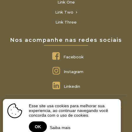
Link One
Link Two
Link Three
Nos acompanhe nas redes sociais
Facebook
Instagram
Linkedin
Esse site usa cookies para melhorar sua
Montemor Advocacia © 2022 - Todos Os Direitos Reservados.
experiencia, ao continuar navegando você
concorda com o uso de cookies.
Termos de Privacidade
Desenvolvido por Prospecta.digital
OK
Saiba mais