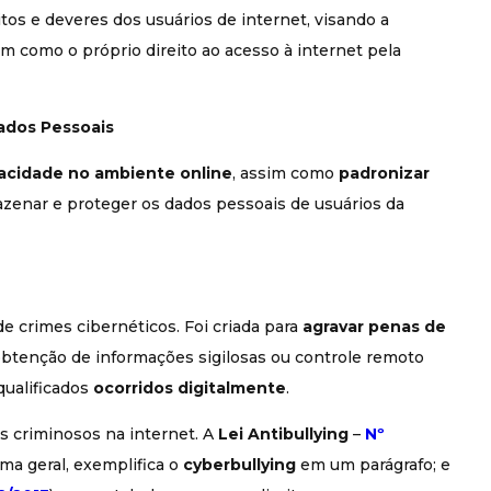
itos e deveres dos usuários de internet, visando a
im como o próprio direito ao acesso à internet pela
ados Pessoais
ivacidade no ambiente online
, assim como
padronizar
azenar e proteger os dados pessoais de usuários da
de crimes cibernéticos. Foi criada para
agravar penas de
 obtenção de informações sigilosas ou controle remoto
qualificados
ocorridos digitalmente
.
s criminosos na internet. A
Lei Antibullying
–
Nº
rma geral, exemplifica o
cyberbullying
em um parágrafo; e