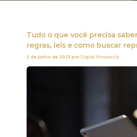
Tudo o que você precisa saber 
regras, leis e como buscar re
2 de junho de 2023
por
Digital Prospecta