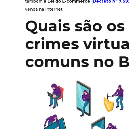
também
a Lei do E-commerce
(
Decreto Nº 7.69
venda na internet.
Quais são os
crimes virtu
comuns no Br