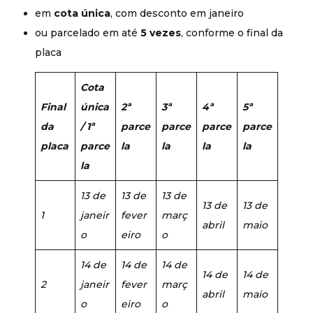
em
cota única
, com desconto em janeiro
ou parcelado em até
5 vezes
, conforme o final da
placa
Cota
Final
única
2ª
3ª
4ª
5ª
da
/ 1ª
parce
parce
parce
parce
placa
parce
la
la
la
la
la
13 de
13 de
13 de
13 de
13 de
1
janeir
fever
març
abril
maio
o
eiro
o
14 de
14 de
14 de
14 de
14 de
2
janeir
fever
març
abril
maio
o
eiro
o