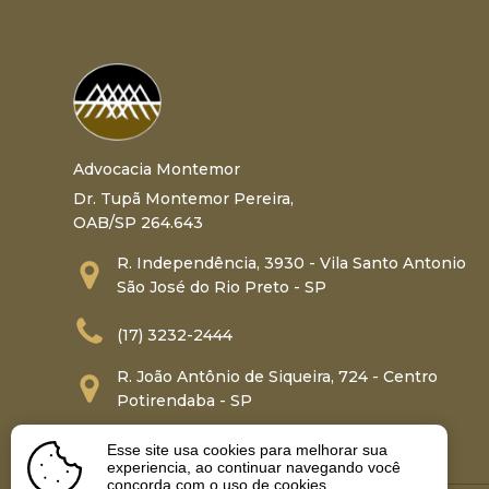
Advocacia Montemor
Dr. Tupã Montemor Pereira,
OAB/SP 264.643
R. Independência, 3930 - Vila Santo Antonio
São José do Rio Preto - SP
(17) 3232-2444
R. João Antônio de Siqueira, 724 - Centro
Potirendaba - SP
(17) 3249-1023
Esse site usa cookies para melhorar sua
experiencia, ao continuar navegando você
concorda com o uso de cookies.