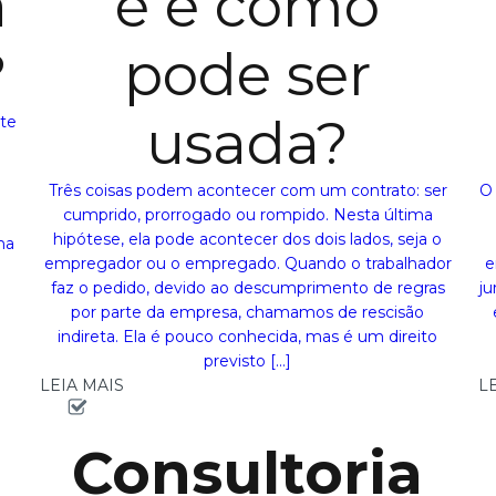
a
é e como
?
pode ser
usada?
te
m
a
Três coisas podem acontecer com um contrato: ser
O 
cumprido, prorrogado ou rompido. Nesta última
hipótese, ela pode acontecer dos dois lados, seja o
ha
empregador ou o empregado. Quando o trabalhador
e
faz o pedido, devido ao descumprimento de regras
ju
por parte da empresa, chamamos de rescisão
indireta. Ela é pouco conhecida, mas é um direito
previsto […]
LEIA MAIS
L
Consultoria